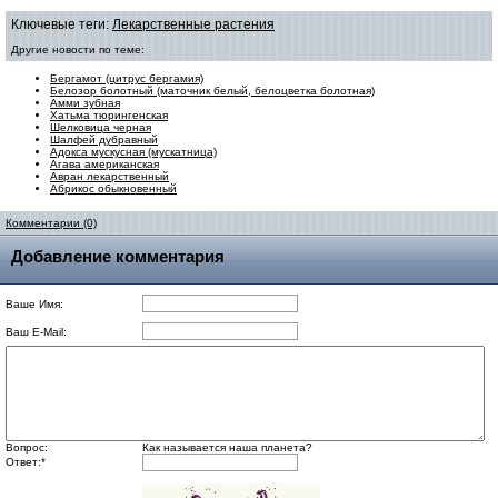
Ключевые теги:
Лекарственные растения
Другие новости по теме:
Бергамот (цитрус бергамия)
Белозор болотный (маточник белый, белоцветка болотная)
Амми зубная
Хатьма тюрингенская
Шелковица черная
Шалфей дубравный
Адокса мускусная (мускатница)
Агава американская
Авран лекарственный
Абрикос обыкновенный
Комментарии (0)
Добавление комментария
Ваше Имя:
Ваш E-Mail:
Вопрос:
Как называется наша планета?
Ответ:
*