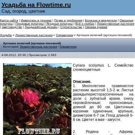
Усадьба на Flowtime.ru
Сад, огород, цветник
Карта сайта
|
Инвентарь и техника
|
Почва и удобрения
|
Болезни и вредители
|
Овощные
культуры
|
Плодовые культуры
|
Ягодные культуры
|
Всё о грибах
|
Лекарственные растения
|
Цветоводство
|
Ландшафтный дизайн
|
Строительство
|
Своими руками
Усадьба
»
Лекарственные растения
»
Справочник
» Артишок колючий (артишок посевной)
Артишок колючий (артишок посевной)
Категория:
Лекарственные растения
/
Справочник
4-08-2012, 20:36 | Просмотров: 2 683
Cynara scolymus L. Семейство
сложноцветные
Описание.
1. Многолетнее травянистое
растение высотой 1,5-2 м. Листья
дваждыперисторассеченные на
доли с зубчатый краем, снизу
серовойлочные; приосновные,
длиной до 80 см. Цветочные
корзинки одиночные, крупные,
диаметром 6-7 см. Плод длиной 6-
8 см. Цветет в мае - августе.
2. Родина - Африка.