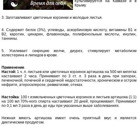
Культивируется на Кавказе и в
Крыму.
3. Заготавливают цветочные корзинки и молодые листья.
4. Содержит белок (3%), углеводы, аскорбиновую кислоту, витамины В1 и
В2, каротин, цинарин, флавоноиды, полифенольные кислоты, инулин,
таннины.
5. Усиливает секрецию желчи, диурез, стимулирует метаболизм
холестерина и липидов в крови.
Применение
.
Настой:
1 ч. л. листьев или цветочных корзинок артишока на 500 мл кипятка
настаивают 2 часа. Принимают по 3 ст. л. 3 раза в день при запорах,
печеночной, почечной и сердечной недостаточности, хроническом и остром
нефрите, атеросклерозе, ревматизме, отеках.
Настойка
: 100 г измельченных цветочных корзинок и листьев артишока (1:1)
на 100 мл 70%-ного спирта настаивают 20 дней, процеживают. Принимают
по 0,1 мл 3 раза в день до еды при указанных выше заболеваниях.
Нежная мякоть артишока имеет очень приятный вкус и является
диетическим продуктом.