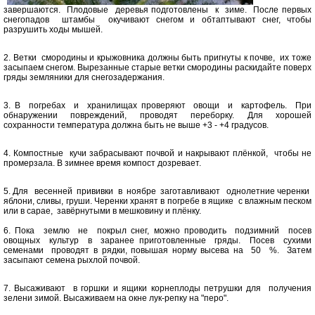
завершаются. Плодовые деревья подготовлены к зиме. После первых
снегопадов штамбы окучивают снегом и обтаптывают снег, чтобы
разрушить ходы мышей.
2. Ветки смородины и крыжовника должны быть пригнуты к почве, их тоже
засыпаем снегом. Вырезанные старые ветки смородины раскидайте поверх
гряды земляники для снегозадержания.
3. В погребах и хранилищах проверяют овощи и картофель. При
обнаружении повреждений, проводят переборку. Для хорошей
сохранности температура должна быть не выше +3 - +4 градусов.
4. Компостные кучи забрасывают почвой и накрывают плёнкой, чтобы не
промерзала. В зимнее время компост дозревает.
5. Для весенней прививки в ноябре заготавливают однолетние черенки
яблони, сливы, груши. Черенки хранят в погребе в ящике с влажным песком
или в сарае, завёрнутыми в мешковину и плёнку.
6. Пока землю не покрыл снег, можно проводить подзимний посев
овощных культур в заранее приготовленные гряды. Посев сухими
семенами проводят в рядки, повышая норму высева на 50 %. Затем
засыпают семена рыхлой почвой.
7. Высаживают в горшки и ящики корнеплоды петрушки для получения
зелени зимой. Высаживаем на окне лук-репку на "перо".