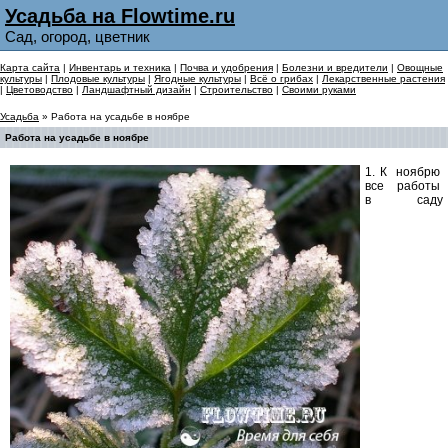
Усадьба на Flowtime.ru
Сад, огород, цветник
Карта сайта
|
Инвентарь и техника
|
Почва и удобрения
|
Болезни и вредители
|
Овощные
культуры
|
Плодовые культуры
|
Ягодные культуры
|
Всё о грибах
|
Лекарственные растения
|
Цветоводство
|
Ландшафтный дизайн
|
Строительство
|
Своими руками
Усадьба
» Работа на усадьбе в ноябре
Работа на усадьбе в ноябре
1. К ноябрю
все работы
в саду