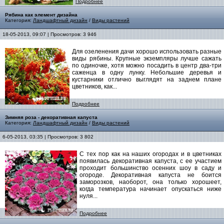
Подробнее
Рябина как элемент дизайна
Категория:
Ландшафтный дизайн
/
Виды растений
18-05-2013, 09:07 | Просмотров: 3 946
Для озеленения дачи хорошо использовать разные
виды рябины
.
Крупные экземпляры лучше сажать
по одиночке, хотя можно посадить в центр два-три
саженца в одну лунку. Небольшие деревья и
кустарники отлично выглядят на заднем плане
цветников, как...
Подробнее
Зимняя роза - декоративная капуста
Категория:
Ландшафтный дизайн
/
Виды растений
6-05-2013, 03:35 | Просмотров: 3 802
С тех пор как на наших огородах и в цветниках
появилась декоративная капуста, с ее участием
проходит большинство осенних шоу в саду и
огороде. Декоративная капуста не боится
заморозков, наоборот, она только хорошеет,
когда температура начинает опускаться ниже
нуля...
Подробнее