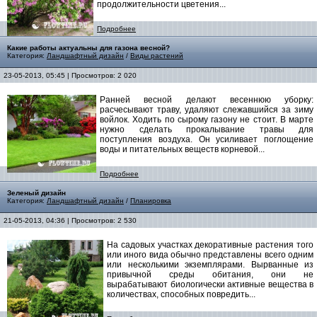
продолжительности цветения...
Подробнее
Какие работы актуальны для газона весной?
Категория:
Ландшафтный дизайн
/
Виды растений
23-05-2013, 05:45 | Просмотров: 2 020
Ранней весной делают весеннюю уборку:
расчесывают траву, удаляют слежавшийся за зиму
войлок. Ходить по сырому газону не стоит. В марте
нужно сделать прокалывание травы для
поступления воздуха. Он усиливает поглощение
воды и питательных веществ корневой...
Подробнее
Зеленый дизайн
Категория:
Ландшафтный дизайн
/
Планировка
21-05-2013, 04:36 | Просмотров: 2 530
На садовых участках декоративные растения того
или иного вида обычно представлены всего одним
или несколькими экземплярами. Вырванные из
привычной среды обитания, они не
вырабатывают биологически активные вещества в
количествах, способных повредить...