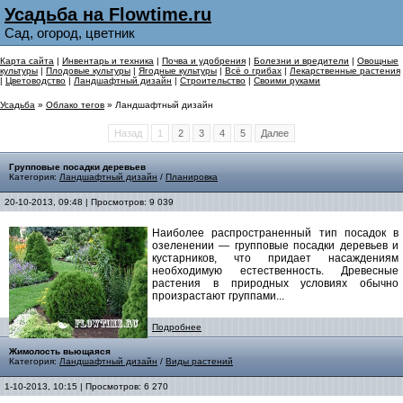
Усадьба на Flowtime.ru
Сад, огород, цветник
Карта сайта
|
Инвентарь и техника
|
Почва и удобрения
|
Болезни и вредители
|
Овощные
культуры
|
Плодовые культуры
|
Ягодные культуры
|
Всё о грибах
|
Лекарственные растения
|
Цветоводство
|
Ландшафтный дизайн
|
Строительство
|
Своими руками
Усадьба
»
Облако тегов
» Ландшафтный дизайн
Назад
1
2
3
4
5
Далее
Групповые посадки деревьев
Категория:
Ландшафтный дизайн
/
Планировка
20-10-2013, 09:48 | Просмотров: 9 039
Наиболее распространенный тип посадок в
озеленении — групповые посадки деревьев и
кустарников, что придает насаждениям
необходимую естественность. Древесные
растения в природных условиях обычно
произрастают группами...
Подробнее
Жимолость вьющаяся
Категория:
Ландшафтный дизайн
/
Виды растений
1-10-2013, 10:15 | Просмотров: 6 270