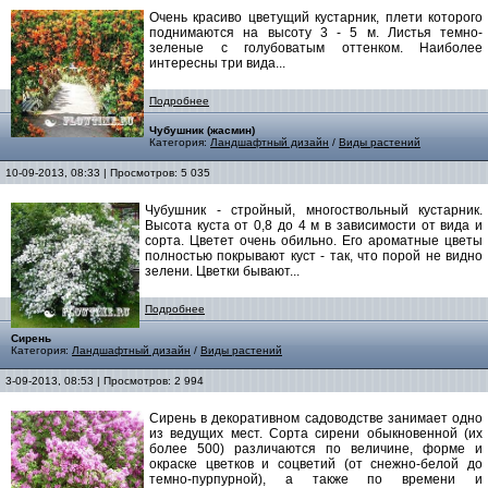
Очень красиво цветущий кустарник, плети которого
поднимаются на высоту 3 - 5 м. Листья темно-
зеленые с голубоватым оттенком. Наиболее
интересны три вида...
Подробнее
Чубушник (жасмин)
Категория:
Ландшафтный дизайн
/
Виды растений
10-09-2013, 08:33 | Просмотров: 5 035
Чубушник - стройный, многоствольный кустарник.
Высота куста от 0,8 до 4 м в зависимости от вида и
сорта. Цветет очень обильно. Его ароматные цветы
полностью покрывают куст - так, что порой не видно
зелени. Цветки бывают...
Подробнее
Сирень
Категория:
Ландшафтный дизайн
/
Виды растений
3-09-2013, 08:53 | Просмотров: 2 994
Сирень в декоративном садоводстве занимает одно
из ведущих мест. Сорта сирени обыкновенной (их
более 500) различаются по величине, форме и
окраске цветков и соцветий (от снежно-белой до
темно-пурпурной), а также по времени и