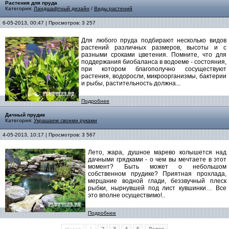
Растения для пруда
Категория:
Ландшафтный дизайн
/
Виды растений
6-05-2013, 00:47 | Просмотров: 3 257
Для любого пруда подбирают несколько видов
растений различных размеров, высоты и с
разными сроками цветения. Помните, что для
поддержания биобаланса в водоеме - состояния,
при котором благополучно сосуществуют
растения, водоросли, микроорганизмы, бактерии
и рыбы, растительность должна...
Подробнее
Дачный прудик
Категория:
Украшаем своими руками
4-05-2013, 10:17 | Просмотров: 3 567
Лето, жара, душное марево колышется над
дачными грядками - о чем вы мечтаете в этот
момент? Быть может о небольшом
собственном прудике? Приятная прохлада,
мерцание водной глади, беззвучный плеск
рыбки, нырнувшей под лист кувшинки… Все
это вполне осуществимо!..
Подробнее