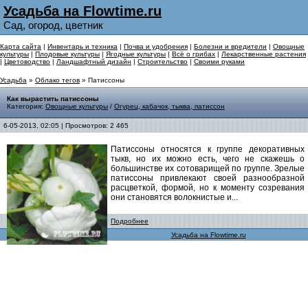
Усадьба на Flowtime.ru
Сад, огород, цветник
Карта сайта
|
Инвентарь и техника
|
Почва и удобрения
|
Болезни и вредители
|
Овощные
культуры
|
Плодовые культуры
|
Ягодные культуры
|
Всё о грибах
|
Лекарственные растения
|
Цветоводство
|
Ландшафтный дизайн
|
Строительство
|
Своими руками
Усадьба
»
Облако тегов
» Патиссоны
Как вырастить патиссоны
Категория:
Овощные культуры
/
Огурец, кабачок, тыква, патиссон
6-05-2013, 02:05 | Просмотров: 2 465
Патиссоны относятся к группе декоративных
тыкв, но их можно есть, чего не скажешь о
большинстве их сотоварищей по группе. Зрелые
патиссоны привлекают своей разнообразной
расцветкой, формой, но к моменту созревания
они становятся волокнистые и...
Подробнее
Усадьба на Flowtime.ru