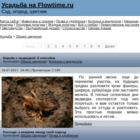
Усадьба на Flowtime.ru
Сад, огород, цветник
Карта сайта
|
Инвентарь и техника
|
Почва и удобрения
|
Болезни и вредители
|
Овощные
культуры
|
Плодовые культуры
|
Ягодные культуры
|
Всё о грибах
|
Лекарственные растения
|
Цветоводство
|
Ландшафтный дизайн
|
Строительство
|
Своими руками
Усадьба
»
Общие сведения
Назад
1
2
3
4
5
6
7
8
9
Далее
Борьба с медведкой. 8 способов
Категория:
Общие сведения
/
Болезни и вредители
18-07-2017, 19:48 | Просмотров: 2 180
По ранней весне, еще до
перекопки участка, на будущих
грядках разложите куски фанеры,
шифера, рубероида или листового
железа. В теплые солнечные дни
медведка сползается под них
погреться, и вам остается только
выбрать ее оттуда и уничтожить.
Эти простые ловушки можно
использовать и летом...
Подробнее
Рассада: к каждому овощу свой подход
Категория:
Общие сведения
/
Почва и удобрения