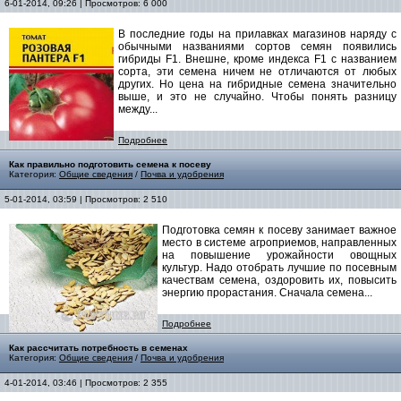
6-01-2014, 09:26 | Просмотров: 6 000
В последние годы на прилавках магазинов наряду с
обычными названиями сортов семян появились
гибриды F1. Внешне, кроме индекса F1 с названием
сорта, эти семена ничем не отличаются от любых
других. Но цена на гибридные семена значительно
выше, и это не случайно. Чтобы понять разницу
между...
Подробнее
Как правильно подготовить семена к посеву
Категория:
Общие сведения
/
Почва и удобрения
5-01-2014, 03:59 | Просмотров: 2 510
Подготовка семян к посеву занимает важное
место в системе агроприемов, направленных
на повышение урожайности овощных
культур. Надо отобрать лучшие по посевным
качествам семена, оздоровить их, повысить
энергию прорастания. Сначала семена...
Подробнее
Как рассчитать потребность в семенах
Категория:
Общие сведения
/
Почва и удобрения
4-01-2014, 03:46 | Просмотров: 2 355