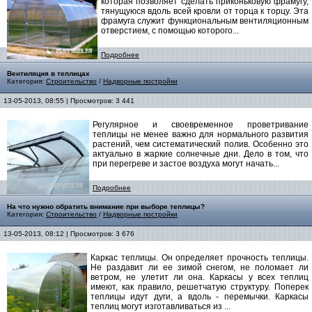
которая позволяет сделать приконьковую фрамугу,
тянущуюся вдоль всей кровли от торца к торцу. Эта
фрамуга служит функциональным вентиляционным
отверстием, с помощью которого...
Подробнее
Вентиляция в теплицах
Категория:
Строительство
/
Надворные постройки
13-05-2013, 08:55 | Просмотров: 3 441
Регулярное и своевременное проветривание
теплицы не менее важно для нормального развития
растений, чем систематический полив. Особенно это
актуально в жаркие солнечные дни. Дело в том, что
при перегреве и застое воздуха могут начать...
Подробнее
На что нужно обратить внимание при выборе теплицы?
Категория:
Строительство
/
Надворные постройки
13-05-2013, 08:12 | Просмотров: 3 676
Каркас теплицы. Он определяет прочность теплицы.
Не раздавит ли ее зимой снегом, не поломает ли
ветром, не улетит ли она. Каркасы у всех теплиц
имеют, как правило, решетчатую структуру. Поперек
теплицы идут дуги, а вдоль - перемычки. Каркасы
теплиц могут изготавливаться из ...