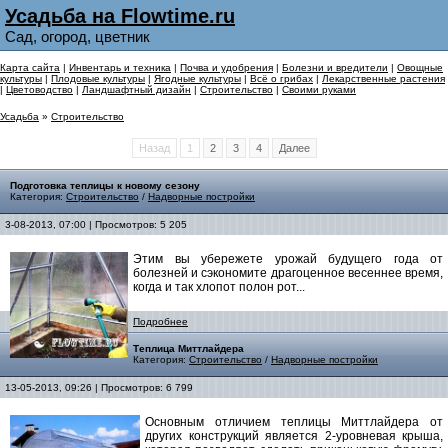
Усадьба на Flowtime.ru
Сад, огород, цветник
Карта сайта
|
Инвентарь и техника
|
Почва и удобрения
|
Болезни и вредители
|
Овощные
культуры
|
Плодовые культуры
|
Ягодные культуры
|
Всё о грибах
|
Лекарственные растения
|
Цветоводство
|
Ландшафтный дизайн
|
Строительство
|
Своими руками
Усадьба
»
Строительство
Назад
1
2
3
4
Далее
Подготовка теплицы к новому сезону
Категория:
Строительство
/
Надворные постройки
3-08-2013, 07:00 | Просмотров: 5 205
Этим вы убережете урожай будущего года от
болезней и сэкономите драгоценное весеннее время,
когда и так хлопот полон рот...
Подробнее
Теплица Миттлайдера
Категория:
Строительство
/
Надворные постройки
13-05-2013, 09:26 | Просмотров: 6 799
Основным отличием теплицы Миттлайдера от
других конструкций является 2-уровневая крыша,