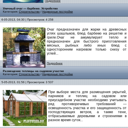
Подробнее
Уличный очаг — барбекю. Устройство
Категория:
Строительство
/
Надворные постройки
6-05-2013, 04:30 | Просмотров: 4 258
Очаг предназначен для жарки на древесных
углях шашлыков, блюд барбекю на решетке и
гриле.Очаг не аккумулирует тепло и
предназначен для быстрого приготовления
мясных, рыбных либо иных блюд с
односторонним нагревом только снизу от
углей...
Подробнее
Размещение теплицы на садовом участке
Категория:
Строительство
/
Надворные постройки
5-05-2013, 01:56 | Просмотров: 3 537
При выборе места для размещения укрытий,
парников и теплиц на садовом или
приусадебном участке необходимо учитывать
ряд противоречивых требований —
освещенность участка и его защищенность от
господствующих ветров, а также тени,
отбрасываемые деревьями и строениями в
разное время суток...