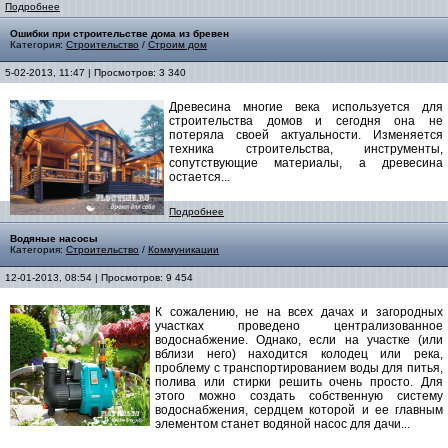
Подробнее
Ошибки при строительстве дома из бревен
Категория:
Строительство
/
Строим дом
5-02-2013, 11:47 | Просмотров: 3 340
Древесина многие века используется для
строительства домов и сегодня она не
потеряла своей актуальности. Изменяется
техника строительства, инструменты,
сопутствующие материалы, а древесина
остается...
Подробнее
Водяные насосы
Категория:
Строительство
/
Коммуникации
12-01-2013, 08:54 | Просмотров: 9 454
К сожалению, не на всех дачах и загородных
участках проведено централизованное
водоснабжение. Однако, если на участке (или
вблизи него) находится колодец или река,
проблему с транспортированием воды для питья,
полива или стирки решить очень просто. Для
этого можно создать собственную систему
водоснабжения, сердцем которой и ее главным
элементом станет водяной насос для дачи...