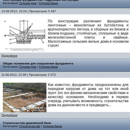
Категория:
Строим дом
/
Строим баню
12-06-2012, 10:24 | Просмотров: 5 497
По конструкции различают фундаменты
ленточные – монолитные из бутобетона и
крупнопористого бетона, и сборные из блоков и
блоков-подушек, столбчатые, сплошные в виде
железобетонной плиты и свайные.
Малоэтажные сельские жилые дома в основном
строят
Подробнее
Общие положения для сооружения фундамента
Категория:
Строим дом
/
Строим баню
11-06-2012, 21:06 | Просмотров: 2 573
Как известно,
фундаменты
предназначены для
передачи нагрузки от дома на тот или иной
грунт (по его физико-механическим свойствам и
качеству) основания. Необходимо в первую
очередь учитывать возможность строительства
дома на данном месте и предвидеть...
Подробнее
Строительство деревянной бани
Категория:
Строительство
/
Строим баню