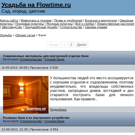
Усадьба на Flowtime.ru
Сад, огород, цветник
Карта сайта
|
Инвентарь и техника
|
Почва и удобрения
|
Болезни и вредители
|
Овощные
культуры
|
Плодовые культуры
|
Ягодные культуры
|
Всё о грибах
|
Лекарственные растения
|
Цветоводство
|
Ландшафтный дизайн
|
Строительство
|
Своими руками
Усадьба
»
Облако тегов
» Баня
Назад
1
2
Далее
Современные материалы для внутренней отделки бани
Категория:
Строительство
/
Строим баню
11-05-2013, 09:06 | Просмотров: 3 529
У большинства людей это место ассоциируется
с хорошим отдыхом и оздоровлением, поэтому
неудивительно, что владельцы собственных
участков, загородных домов, коттеджей и дач
стараются построить баню для личного
пользования. Как правило...
Подробнее
Размеры бани и ее внутреннее устройство
Категория:
Строительство
/
Строим баню
12-06-2012, 21:35 | Просмотров: 3 954