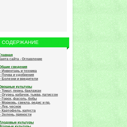
СОДЕРЖАНИЕ
Главная
Карта сайта - Оглавление
Общие сведения
~ Инвентарь и техника
~ Почва и удобрения
~ Болезни и вредители
Овощные культуры
~ Томат, перец, баклажан
~ Огурец, кабачок, тыква, патиссон
~ Горох, фасоль, бобы
~ Морковь, свекла, редис и пр.
~ Лук, чеснок
~ Картофель, капуста
~ Зелень, пряности
Плодовые культуры
Ягодные культуры