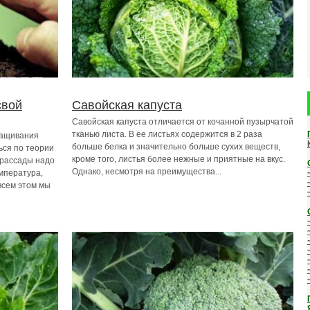
свой
Савойская капуста
Савойская капуста отличается от кочанной пузырчатой
тканью листа. В ее листьях содержится в 2 раза
ращивания
больше белка и значительно больше сухих веществ,
ься по теории
кроме того, листья более нежные и приятные на вкус.
 рассады надо
Однако, несмотря на преимущества...
емпература,
всем этом мы