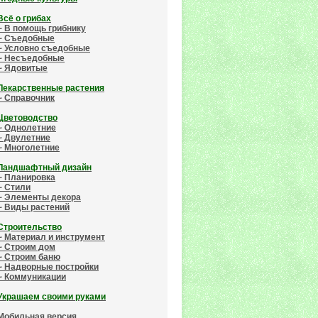
Всё о грибах
~ В помощь грибнику
~ Съедобные
~ Условно съедобные
~ Несъедобные
~ Ядовитые
Лекарственные растения
~ Справочник
Цветоводство
~ Однолетние
~ Двулетние
~ Многолетние
Ландшафтный дизайн
~ Планировка
~ Стили
~ Элементы декора
~ Виды растений
Строительство
~ Материал и инструмент
~ Строим дом
~ Строим баню
~ Надворные постройки
~ Коммуникации
Украшаем своими руками
Мобильная версия