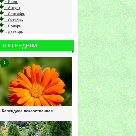
~ Июль
~ Август
~ Сентябрь
~ Октябрь
~ Ноябрь
~ Декабрь
ТОП НЕДЕЛИ
1
Календула лекарственная