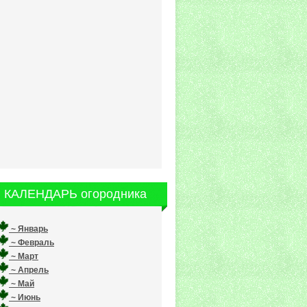
КАЛЕНДАРЬ огородника
~ Январь
~ Февраль
~ Март
~ Апрель
~ Май
~ Июнь